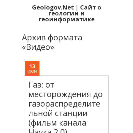
Geologov.Net | Сайт о
геологии и
геоинформатике
Архив формата
«
Видео
»
13
ИЮН
Газ: от
месторождения до
газораспределите
льной станции
(фильм канала
Наука 2.0)