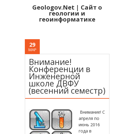
Geologov.Net | Сайт о
геологии и
геоинформатике
29
МАР
Внимание!
Конференции в
Инженерной
школе ДВФУ
(весенний семестр)
Внимание! С
апреля по
июнь 2016
года в