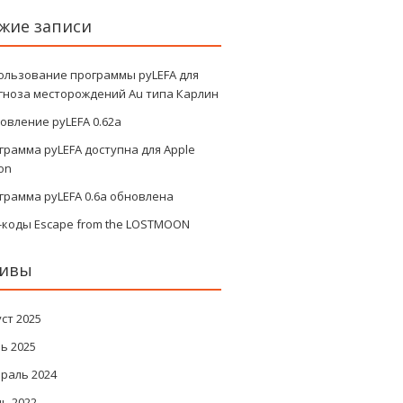
жие записи
ользование программы pyLEFA для
гноза месторождений Au типа Карлин
овление pyLEFA 0.62a
грамма pyLEFA доступна для Apple
con
грамма pyLEFA 0.6a обновлена
-коды Escape from the LOSTMOON
хивы
уст 2025
ь 2025
раль 2024
ь 2022