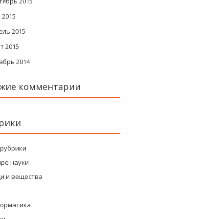
тябрь 2015
 2015
ель 2015
т 2015
абрь 2014
жие комментарии
рики
 рубрики
ире науки
и и вещества
орматика