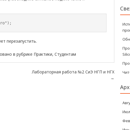
Све
ro");
Исп
про
Обн
ует перезапустить.
Про
овано в рубрике
Практики
,
Студентам
Sili
Про
исям
Лабораторная работа №2 СиЭ НГП и НГХ
Чит
→
Ар
Авг
Июл
Фев
Июн