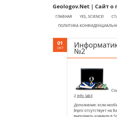
Geologov.Net | Сайт 
ГЛАВНАЯ
YES, SCIENCE!
СТ
ПОЛИТИКА КОНФИДЕНЦИАЛЬН
01
Информатик
ОКТ
№2
Ссы
2
Info_lab3
Дополнение: если необ
linpro отсутствует на 
выполнить команду в Sc