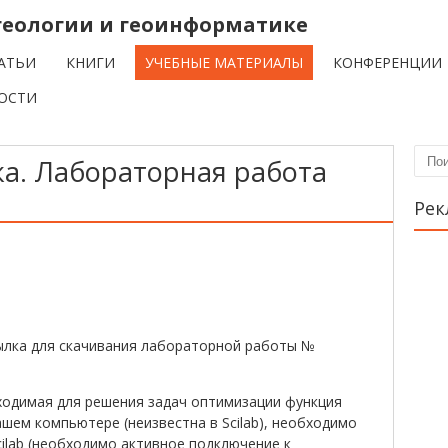
о геологии и геоинформатике
АТЬИ
КНИГИ
УЧЕБНЫЕ МАТЕРИАЛЫ
КОНФЕРЕНЦИИ
ОСТИ
а. Лабораторная работа
Пои
Рек
лка для скачивания лабораторной работы №
ходимая для решения задач оптимизации функция
Вашем компьютере (неизвестна в Scilab), необходимо
ilab (необходимо активное подключение к