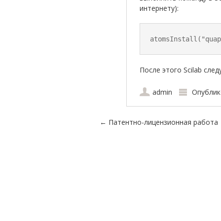
интернету):
atomsInstall("quap
После этого Scilab след
admin
Опублик
Навигация по зап
←
Патентно-лицензионная работа