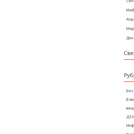
Сен
Май
Апр
Мар
Дек
Све
Руб
Без
В м
вещ
ДЗЗ
Инф